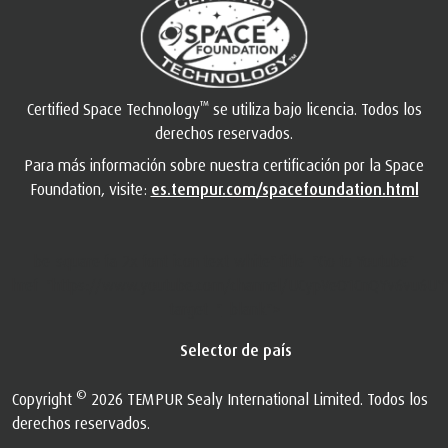
™
Certified Space Technology
se utiliza bajo licencia. Todos los
derechos reservados.
Para más información sobre nuestra certificación por la Space
Foundation, visite:
es.tempur.com/spacefoundation.html
be-square fa-2x font-icon text-white" title="Go to Youtube"
href="https://www.youtube.com/channel/UCypVeO1CnQYv6vu6UY
target="_blank">
Selector de país
©
Copyright
2026 TEMPUR Sealy International Limited. Todos los
derechos reservados.