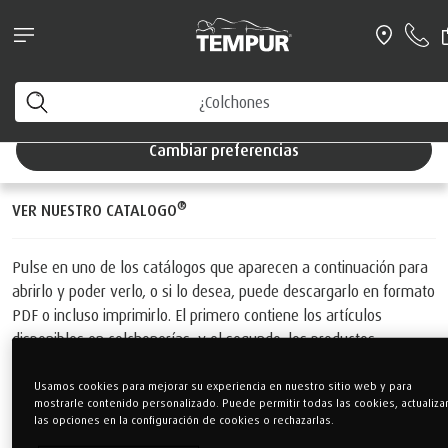
NOVEDAD: Ahora puedes chatear directamente con una de
nuestras tiendas para cualquier tipo de consulta
VER NUESTRO CATALOGO
Está viendo el sitio de España. Puede cambiar sus
preferencias en cualquier momento
Cambiar preferencias
®
VER NUESTRO CATALOGO
Pulse en uno de los catálogos que aparecen a continuación para
abrirlo y poder verlo, o si lo desea, puede descargarlo en formato
PDF o incluso imprimirlo. El primero contiene los artículos
disponibles en colchonerías, y el segundo, los productos
TEMPUR® disponibles en El Corte Inglés.
Usamos cookies para mejorar su experiencia en nuestro sitio web y para
mostrarle contenido personalizado. Puede permitir todas las cookies, actualiza
las opciones en la configuración de cookies o rechazarlas.