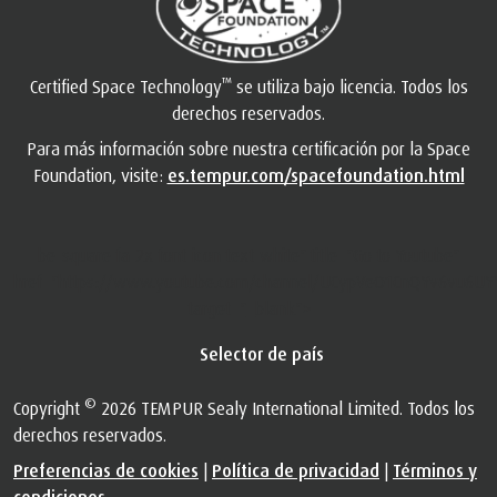
™
Certified Space Technology
se utiliza bajo licencia. Todos los
derechos reservados.
Para más información sobre nuestra certificación por la Space
Foundation, visite:
es.tempur.com/spacefoundation.html
be-square fa-2x font-icon text-white" title="Go to Youtube"
href="https://www.youtube.com/channel/UCypVeO1CnQYv6vu6UY
target="_blank">
Selector de país
©
Copyright
2026 TEMPUR Sealy International Limited. Todos los
derechos reservados.
Preferencias de cookies
|
Política de privacidad
|
Términos y
condiciones