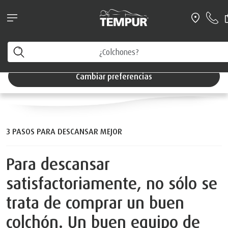
NOVEDAD: Ahora puedes chatear directamente con una de
nuestras tiendas para cualquier tipo de consulta
3 PASOS PARA
Está viendo el sitio de España. Puede cambiar sus
preferencias en cualquier momento
DESCANSAR MEJOR
Cambiar preferencias
3 PASOS PARA DESCANSAR MEJOR
Para descansar
satisfactoriamente, no sólo se
trata de comprar un buen
colchón. Un buen equipo de