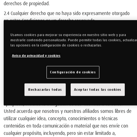
derechos de propiedad.
2.4 Cualquier derecho que no haya sido expresamente otorgado
en estas Condiciones es un derecho reservado.
2.5 No aceptamos o consideramos material creativo, ideas o
Usamos cookies para mejorar su experiencia en nuestro sitio web y para
sugerencias que no sean las que hayamos pedido
mostrarle contenido personalizado. Puede permitir todas las cookies, actualiza
específicamente. El propósito de esto es evitar malentendidos si
las opciones en la configuración de cookies o rechazarlas.
sus ideas son similares a las que hemos desarrollado nosotros
Aviso de privacidad y cookies
independientemente. Si Usted nos transmite, por correo
electrónico o de otra manera, alguna comunicación o material, se
Configuración de cookies
considerará que nos ha otorgado, tanto a nosotros como a
nuestros afiliados, una licencia, perpetua, global, exenta del
pago de regalías e irrevocable para utilizar dichas
Rechazarlas todas
Aceptar todas las cookies
comunicaciones o material de cualquier manera que nos parezca
apropiada, incluida la otorgación de sub-licencias a terceros.
Usted acuerda que nosotros y nuestros afiliados somos libres de
utilizar cualquier idea, concepto, conocimientos o técnicas
contenidas en toda comunicación o material que nos envíe con
cualquier propósito, incluyendo, pero sin estar limitado a,