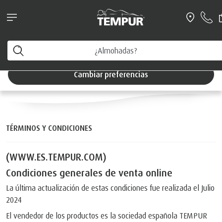
NOVEDAD: Ahora puedes chatear directamente con una de
nuestras tiendas para cualquier tipo de consulta
TÉRMINOS Y
Está viendo el sitio de España. Puede cambiar sus
preferencias en cualquier momento
CONDICIONES
Cambiar preferencias
TÉRMINOS Y CONDICIONES
(WWW.ES.TEMPUR.COM)
Condiciones generales de venta online
La última actualización de estas condiciones fue realizada el Julio
2024
El vendedor de los productos es la sociedad española TEMPUR