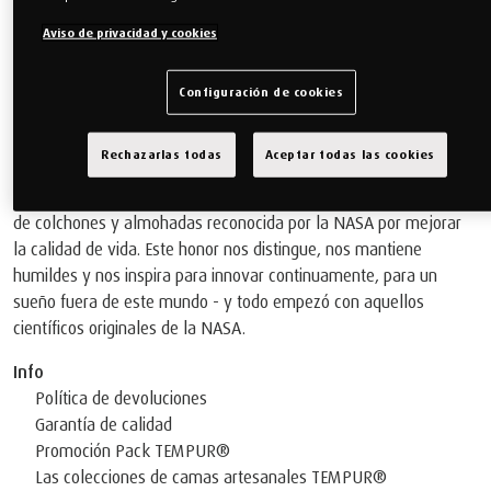
utilizado a bordo de transbordadores espaciales. Nuestros
fundadores se dieron cuenta del potencial único de este material.
Aviso de privacidad y cookies
Así que tomaron ese invento original de la NASA y pasaron años
perfeccionándolo hasta convertirlo en el Material TEMPUR® y
Configuración de cookies
crearon el primer colchón y almohada viscoelásticos del mundo.
Tras demostrar su valor en el sector sanitario, TEMPUR® se
Rechazarlas todas
Aceptar todas las cookies
encuentra ahora en dormitorios de todo el mundo, transformando
el sueño de millones de personas. Por eso somos la única marca
de colchones y almohadas reconocida por la NASA por mejorar
la calidad de vida. Este honor nos distingue, nos mantiene
humildes y nos inspira para innovar continuamente, para un
sueño fuera de este mundo - y todo empezó con aquellos
científicos originales de la NASA.
Info
Política de devoluciones
Garantía de calidad
Promoción Pack TEMPUR®
Las colecciones de camas artesanales TEMPUR®