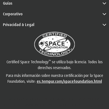
Guías
Corporativo
Privacidad & Legal
™
Certified Space Technology
se utiliza bajo licencia. Todos los
derechos reservados.
Para más información sobre nuestra certificación por la Space
Foundation, visite:
es.tempur.com/spacefoundation.html
be-square fa-2x font-icon text-white" title="Go to Youtube"
href="https://www.youtube.com/channel/UCypVeO1CnQYv6vu6UY