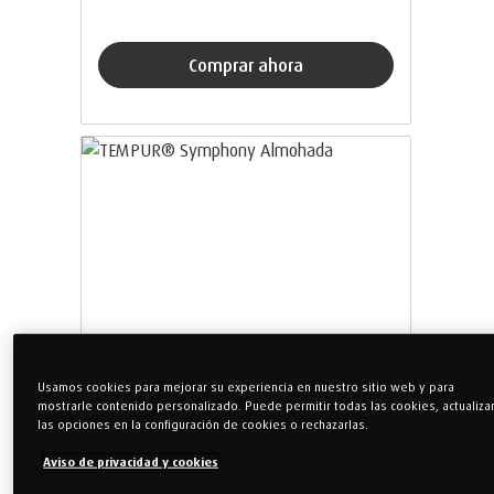
Comprar ahora
Usamos cookies para mejorar su experiencia en nuestro sitio web y para
mostrarle contenido personalizado. Puede permitir todas las cookies, actualiza
POSTURA DE DESCANSO
las opciones en la configuración de cookies o rechazarlas.
Boca arriba
Aviso de privacidad y cookies