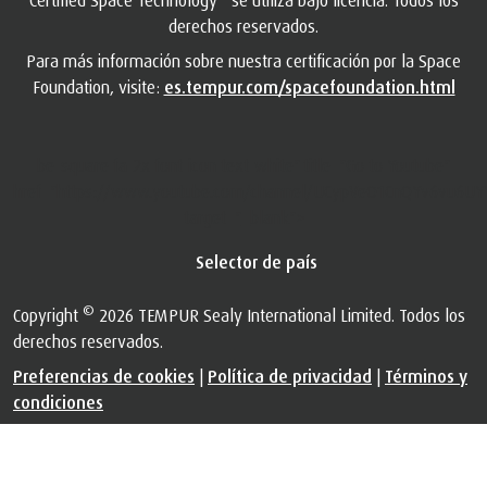
derechos reservados.
Para más información sobre nuestra certificación por la Space
Foundation, visite:
es.tempur.com/spacefoundation.html
be-square fa-2x font-icon text-white" title="Go to Youtube"
href="https://www.youtube.com/channel/UCypVeO1CnQYv6vu6UY
target="_blank">
Selector de país
©
Copyright
2026 TEMPUR Sealy International Limited. Todos los
derechos reservados.
Preferencias de cookies
|
Política de privacidad
|
Términos y
condiciones