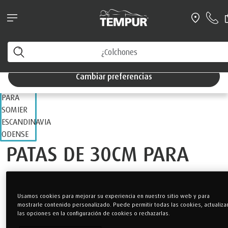
NOVEDAD: Ahora puedes chatear directamente con una de
nuestras tiendas para cualquier tipo de consulta
o
Camas y Somieres
Por Tipo de Producto
Accesorios Somieres
Está viendo el sitio de España. Puede cambiar sus
preferencias en cualquier momento
Cambiar preferencias
PATAS DE 30CM PARA
SOMIER ESCANDINAVIA
ODENSE
Usamos cookies para mejorar su experiencia en nuestro sitio web y para
mostrarle contenido personalizado. Puede permitir todas las cookies, actualiza
las opciones en la configuración de cookies o rechazarlas.