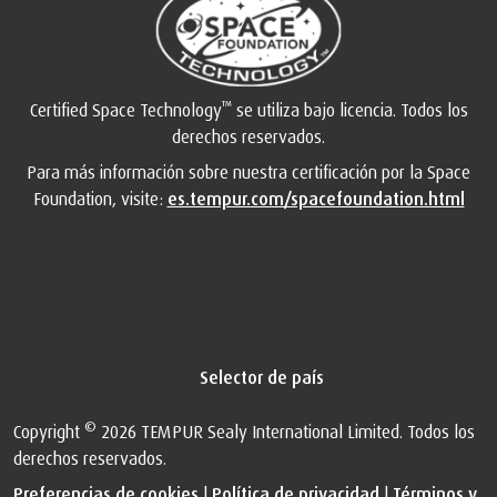
™
Certified Space Technology
se utiliza bajo licencia. Todos los
derechos reservados.
Para más información sobre nuestra certificación por la Space
Foundation, visite:
es.tempur.com/spacefoundation.html
be-square fa-2x font-icon text-white" title="Go to Youtube"
href="https://www.youtube.com/channel/UCypVeO1CnQYv6vu6UY
target="_blank">
Selector de país
©
Copyright
2026 TEMPUR Sealy International Limited. Todos los
derechos reservados.
Preferencias de cookies
|
Política de privacidad
|
Términos y